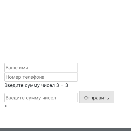
Задать вопрос
Если вам нужна качественная фрезеровка по
адекватной цене, обращайтесь к нам: рассчитаем
точную стоимость по вашему эскизу или сделаем
макет, ответим на все вопросы и обсудим условия
сотрудничества. Оставляйте заявку, и мы с вами
свяжемся.
Введите сумму чисел
3
+
3
Отправить
*