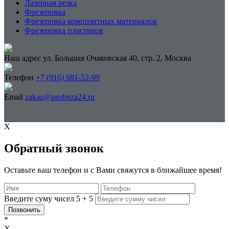
Лазерная резка
Фрезеровка
Фрезеровка композитных материалов
Фрезеровка пластиков
Наш адрес
ул. Большая Очаковская 40, стр. 2, Москва
Телефон
+7 (916) 981-52-99
Email
zakaz@profreza24.ru
X
Обратный звонок
Оставьте ваш телефон и с Вами свяжутся в ближайшее время!
Введите суму чисел
5
+
5
Позвонить
*
X