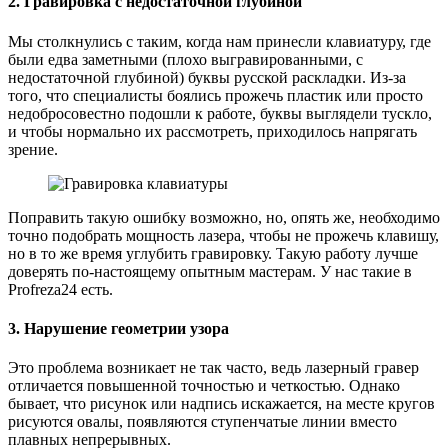
2. Гравировка с недостаточной глубиной
Мы столкнулись с таким, когда нам принесли клавиатуру, где
были едва заметными (плохо выгравированными, с
недостаточной глубиной) буквы русской раскладки. Из-за
того, что специалисты боялись прожечь пластик или просто
недобросовестно подошли к работе, буквы выглядели тускло,
и чтобы нормально их рассмотреть, приходилось напрягать
зрение.
Поправить такую ошибку возможно, но, опять же, необходимо
точно подобрать мощность лазера, чтобы не прожечь клавишу,
но в то же время углубить гравировку. Такую работу лучше
доверять по-настоящему опытным мастерам. У нас такие в
Profreza24 есть.
3. Нарушение геометрии узора
Это проблема возникает не так часто, ведь лазерный гравер
отличается повышенной точностью и четкостью. Однако
бывает, что рисунок или надпись искажается, на месте кругов
рисуются овалы, появляются ступенчатые линии вместо
плавных непрерывных.