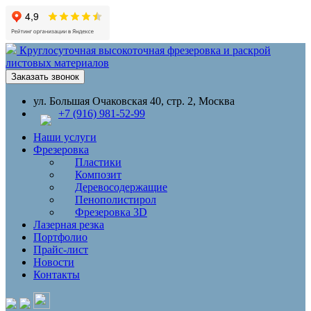
Круглосуточная высокоточная фрезеровка и раскрой
листовых материалов
Заказать звонок
ул. Большая Очаковская 40, стр. 2, Москва
+7 (916) 981-52-99
Наши услуги
Фрезеровка
Пластики
Композит
Деревосодержащие
Пенополистирол
Фрезеровка 3D
Лазерная резка
Портфолио
Прайс-лист
Новости
Контакты