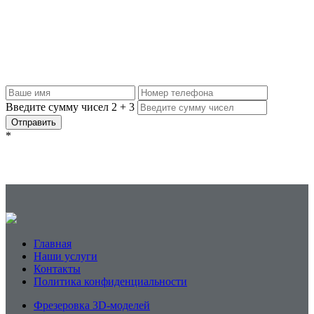
Если вам нужна качественная фрезеровка по адекватной цене,
обращайтесь к нам: рассчитаем точную стоимость по вашему
эскизу или сделаем макет, ответим на все вопросы и обсудим
условия сотрудничества. Оставляйте заявку, и мы с вами
свяжемся.
Введите сумму чисел
2
+
3
Отправить
*
Главная
Наши услуги
Контакты
Политика конфиденциальности
Фрезеровка 3D-моделей