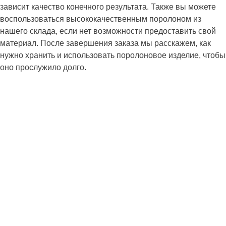
зависит качество конечного результата. Также вы можете
воспользоваться высококачественным поролоном из
нашего склада, если нет возможности предоставить свой
материал. После завершения заказа мы расскажем, как
нужно хранить и использовать поролоновое изделие, чтобы
оно прослужило долго.
Задать вопрос
Если вам нужна качественная фрезеровка по адекватной
цене, обращайтесь к нам: рассчитаем точную стоимость по
вашему эскизу или сделаем макет, ответим на все вопросы
и обсудим условия сотрудничества. Оставляйте заявку, и
мы с вами свяжемся.