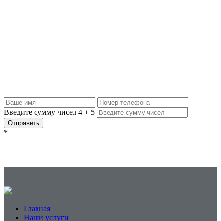
Задать вопрос
Если вам нужна качественная фрезеровка по адекватной цене,
обращайтесь к нам: рассчитаем точную стоимость по вашему
эскизу или сделаем макет, ответим на все вопросы и обсудим
условия сотрудничества. Оставляйте заявку, и мы с вами
свяжемся.
Введите сумму чисел
4
+
5
Отправить
*
Главная
Наши услуги