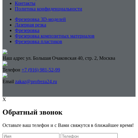
Контакты
Политика конфиденциальности
Фрезеровка 3D-моделей
Лазерная резка
Фрезеровка
Фрезеровка композитных материалов
Фрезеровка пластиков
Наш адрес
ул. Большая Очаковская 40, стр. 2, Москва
Телефон
+7 (916) 981-52-99
Email
zakaz@profreza24.ru
X
Обратный звонок
Оставьте ваш телефон и с Вами свяжутся в ближайшее время!