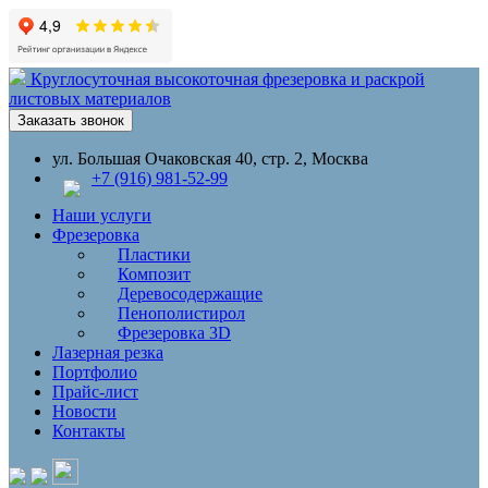
Круглосуточная высокоточная фрезеровка и раскрой
листовых материалов
Заказать звонок
ул. Большая Очаковская 40, стр. 2, Москва
+7 (916) 981-52-99
Наши услуги
Фрезеровка
Пластики
Композит
Деревосодержащие
Пенополистирол
Фрезеровка 3D
Лазерная резка
Портфолио
Прайс-лист
Новости
Контакты