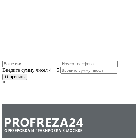
Задать вопрос
Если вам нужна качественная фрезеровка по адекватной цене,
обращайтесь к нам: рассчитаем точную стоимость по вашему
эскизу или сделаем макет, ответим на все вопросы и обсудим
условия сотрудничества. Оставляйте заявку, и мы с вами
свяжемся.
Введите сумму чисел
4
+
5
Отправить
*