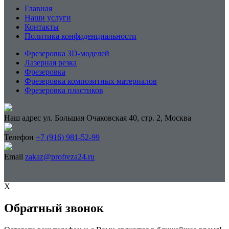
Главная
Наши услуги
Контакты
Политика конфиденциальности
Фрезеровка 3D-моделей
Лазерная резка
Фрезеровка
Фрезеровка композитных материалов
Фрезеровка пластиков
Наш адрес
ул. Большая Очаковская 40, стр. 2, Москва
Телефон
+7 (916) 981-52-99
Email
zakaz@profreza24.ru
X
Обратный звонок