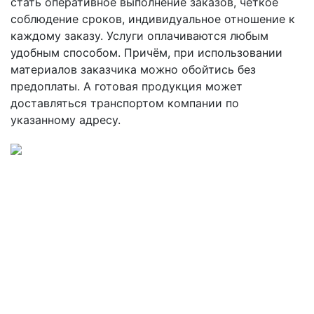
стать оперативное выполнение заказов, чёткое
соблюдение сроков, индивидуальное отношение к
каждому заказу. Услуги оплачиваются любым
удобным способом. Причём, при использовании
материалов заказчика можно обойтись без
предоплаты. А готовая продукция может
доставляться транспортом компании по
указанному адресу.
Задать вопрос
Если вам нужна качественная фрезеровка по
адекватной цене, обращайтесь к нам: рассчитаем
точную стоимость по вашему эскизу или сделаем
макет, ответим на все вопросы и обсудим условия
сотрудничества. Оставляйте заявку, и мы с вами
свяжемся.