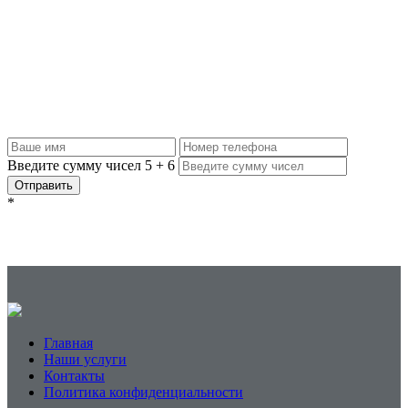
Задать вопрос
Если вам нужна качественная фрезеровка по адекватной цене,
обращайтесь к нам: рассчитаем точную стоимость по вашему
эскизу или сделаем макет, ответим на все вопросы и обсудим
условия сотрудничества. Оставляйте заявку, и мы с вами
свяжемся.
Введите сумму чисел
5
+
6
Отправить
*
Главная
Наши услуги
Контакты
Политика конфиденциальности