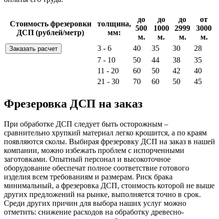
до
до
до
от
Стоимость фрезеровки
толщина,
500
1000
2999
3000
ДСП (рублей/метр)
мм:
м.
м.
м.
м.
3 - 6
40
35
30
28
Заказать расчет
7 - 10
50
44
38
35
11 - 20
60
50
42
40
21 - 30
70
60
50
45
Фрезеровка ДСП на заказ
При обработке ДСП следует быть осторожным –
сравнительно хрупкий материал легко крошится, а по краям
появляются сколы. Выбирая фрезеровку ДСП на заказ в нашей
компании, можно избежать проблем с испорченными
заготовками. Опытный персонал и высокоточное
оборудование обеспечат полное соответствие готового
изделия всем требованиям и размерам. Риск брака
минимальный, а фрезеровка ДСП, стоимость которой не выше
других предложений на рынке, выполняется точно в срок.
Среди других причин для выбора наших услуг можно
отметить: снижение расходов на обработку древесно-