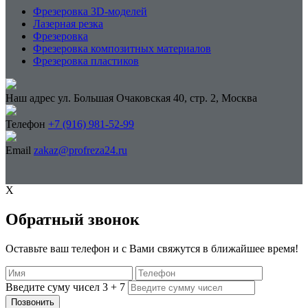
Фрезеровка 3D-моделей
Лазерная резка
Фрезеровка
Фрезеровка композитных материалов
Фрезеровка пластиков
Наш адрес
ул. Большая Очаковская 40, стр. 2, Москва
Телефон
+7 (916) 981-52-99
Email
zakaz@profreza24.ru
X
Обратный звонок
Оставьте ваш телефон и с Вами свяжутся в ближайшее время!
Введите суму чисел
3
+
7
Позвонить