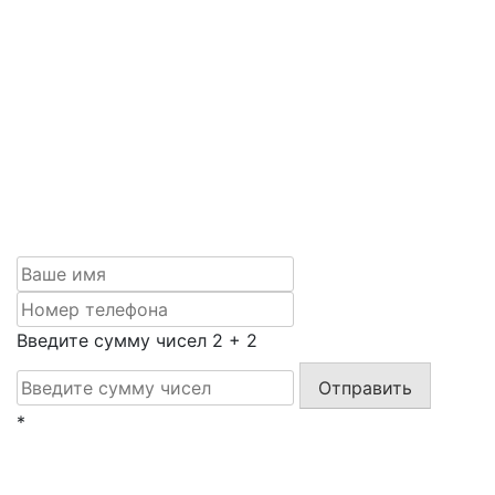
Задать вопрос
Если вам нужна качественная фрезеровка по
адекватной цене, обращайтесь к нам: рассчитаем
точную стоимость по вашему эскизу или сделаем
макет, ответим на все вопросы и обсудим условия
сотрудничества. Оставляйте заявку, и мы с вами
свяжемся.
Введите сумму чисел
2
+
2
Отправить
*