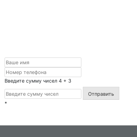
Задать вопрос
Если вам нужна качественная фрезеровка по
адекватной цене, обращайтесь к нам: рассчитаем
точную стоимость по вашему эскизу или сделаем
макет, ответим на все вопросы и обсудим условия
сотрудничества. Оставляйте заявку, и мы с вами
свяжемся.
Введите сумму чисел
4
+
3
Отправить
*