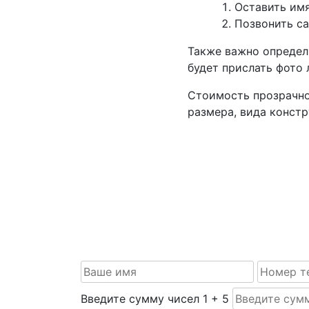
Оставить имя
Позвонить са
Также важно определ
будет прислать фото 
Стоимость прозрачно
размера, вида конст
Задать вопрос
Если вам нужна качественная фрезеровк
сделаем макет, ответим на все 
Введите сумму чисел
1
+
5