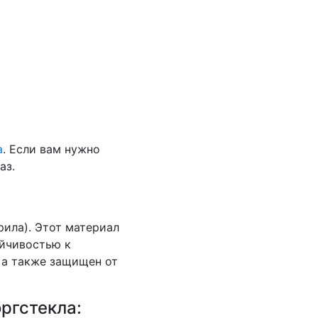
а
. Если вам нужно
аз.
рила). Этот материал
ойчивостью к
 а также защищен от
оргстекла: