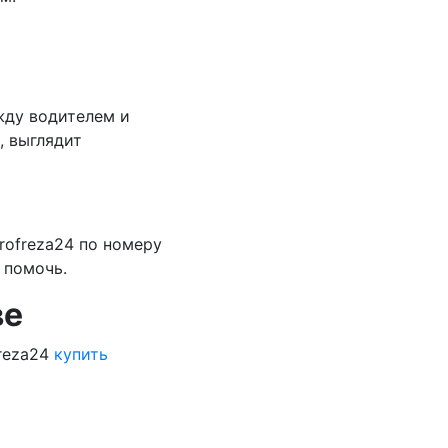
жду водителем и
, выглядит
rofreza24 по номеру
ам помочь.
ве
freza24
купить