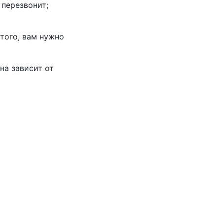
 перезвонит;
того, вам нужно
на зависит от
 точную стоимость по вашему эскизу или
е заявку, и мы с вами свяжемся.