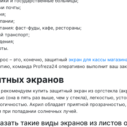
ики и государственные больницы;
чи почты;
ия;
пании;
тания: фаст-фуды, кафе, рестораны;
й транспорт;
дения;
оты.
рос – это, конечно, защитный
экран для кассы магазин
ртию, команда Profreza24 оперативно выполнит ваш зак
тных экранов
 рекомендуем купить защитный экран из оргстекла (ак
ю (она в пять раз выше, чем у стекла), легкостью, уст
огичностью. Акрил обладает приятной прозрачностью,
 при попадании солнечных лучей.
азать такие виды экранов из листов 