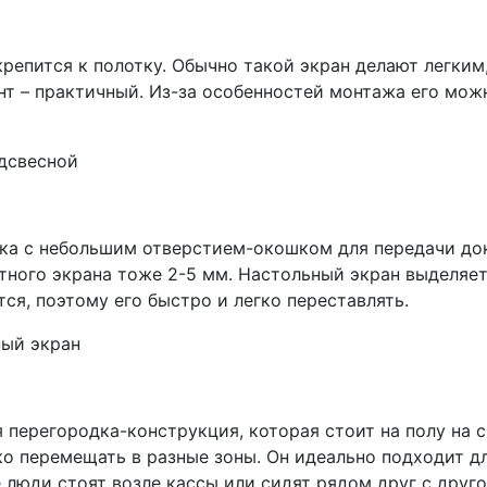
репится к полотку. Обычно такой экран делают легким
нт – практичный. Из-за особенностей монтажа его мож
ка с небольшим отверстием-окошком для передачи доку
тного экрана тоже 2-5 мм. Настольный экран выделяет
тся, поэтому его быстро и легко переставлять.
 перегородка-конструкция, которая стоит на полу на 
о перемещать в разные зоны. Он идеально подходит дл
е люди стоят возле кассы или сидят рядом друг с друго